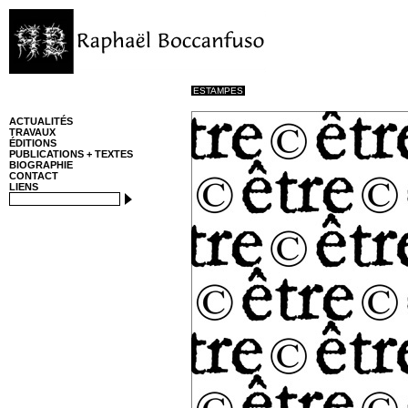
ESTAMPES
ACTUALITÉS
TRAVAUX
ÉDITIONS
PUBLICATIONS + TEXTES
BIOGRAPHIE
CONTACT
LIENS