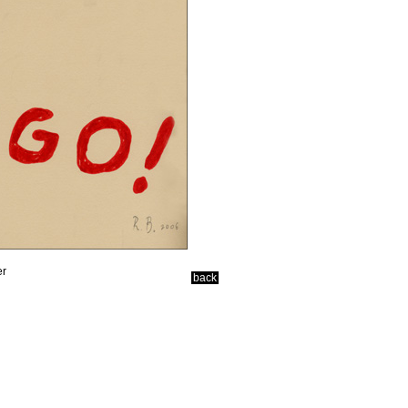
er
back