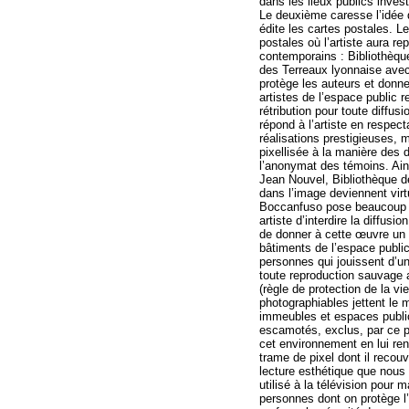
dans les lieux publics invest
Le deuxième caresse l’idée d
édite les cartes postales. Le
postales où l’artiste aura r
contemporains : Bibliothèqu
des Terreaux lyonnaise avec 
protège les auteurs et donne
artistes de l’espace public 
rétribution pour toute diffus
répond à l’artiste en respec
réalisations prestigieuses, 
pixellisée à la manière des 
l’anonymat des témoins. Ain
Jean Nouvel, Bibliothèque d
dans l’image deviennent vir
Boccanfuso pose beaucoup de
artiste d’interdire la diffus
de donner à cette œuvre un 
bâtiments de l’espace public
personnes qui jouissent d’un 
toute reproduction sauvage a
(règle de protection de la v
photographiables jettent le 
immeubles et espaces publi
escamotés, exclus, par ce p
cet environnement en lui ren
trame de pixel dont il recouv
lecture esthétique que nous 
utilisé à la télévision pour 
personnes dont on protège l