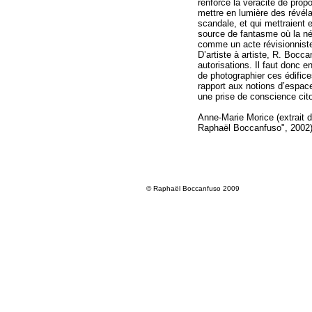
renforce la véracité de prop
mettre en lumière des révélat
scandale, et qui mettraient e
source de fantasme où la né
comme un acte révisionnist
D’artiste à artiste, R. Bocc
autorisations. Il faut donc e
de photographier ces édifice
rapport aux notions d’espac
une prise de conscience cit
Anne-Marie Morice
(extrait 
Raphaël Boccanfuso", 2002
© Raphaël Boccanfuso 2009