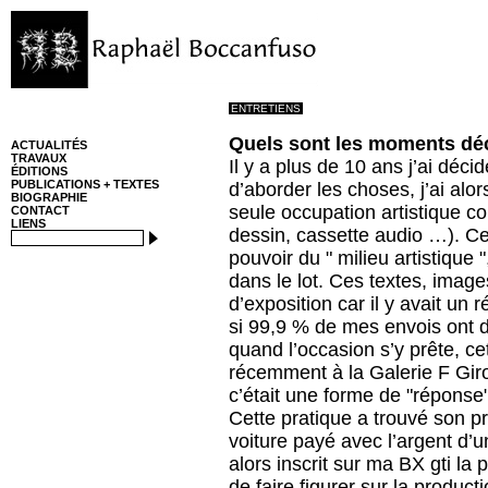
ENTRETIENS
Quels sont les moments déci
ACTUALITÉS
TRAVAUX
Il y a plus de 10 ans j’ai déc
ÉDITIONS
PUBLICATIONS + TEXTES
d’aborder les choses, j’ai al
BIOGRAPHIE
seule occupation artistique co
CONTACT
LIENS
dessin, cassette audio …). C
pouvoir du " milieu artistique "
dans le lot. Ces textes, image
d’exposition car il y avait un 
si 99,9 % de mes envois ont d
quand l’occasion s’y prête, ce
récemment à la Galerie F Giro
c’était une forme de "réponse
Cette pratique a trouvé son 
voiture payé avec l’argent d’un
alors inscrit sur ma BX gti la
de faire figurer sur la product